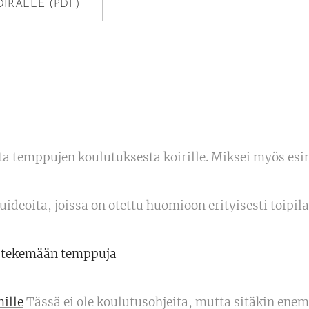
OIRALLE (PDF)
ta temppujen koulutuksesta koirille. Miksei myös esim
deoita, joissa on otettu huomioon erityisesti toipila
i tekemään temppuja
ille
Tässä ei ole koulutusohjeita, mutta sitäkin enem