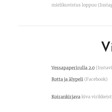
mielikuvistus loppuu (Inst
V
Vessapaperirulla 2.0
(Instav
Rotta ja älypeli
(Facebook)
Koirankirjava
kiva virikkeist