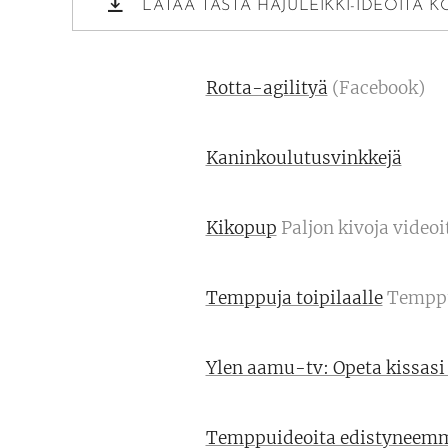
LATAA TÄSTÄ HAJULEIKKI-IDEOITA K
Rotta-agilityä
(Facebook)
Kaninkoulutusvinkkejä
Kikopup
Paljon kivoja videoi
Temppuja toipilaalle
Temppui
Ylen aamu-tv: Opeta kissas
Temppuideoita edistyneemm