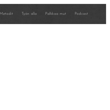
Metodit
Työn alla
Palkkaa mut
Podcast