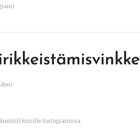
agram)
irikkeistämisvinkke
ideo)
ämistili koirille Instagramissa